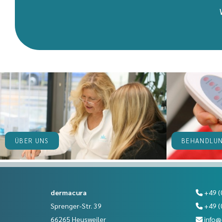
ÜBER UNS
BEHANDLU
dermacura
+49 (

Sprenger-Str. 39
+49 (

66265 Heusweiler
info@
