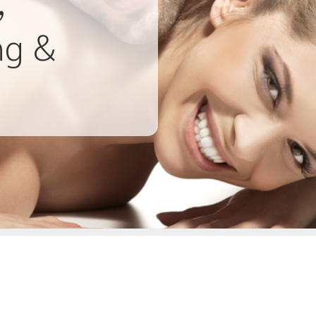
,
ng &
g