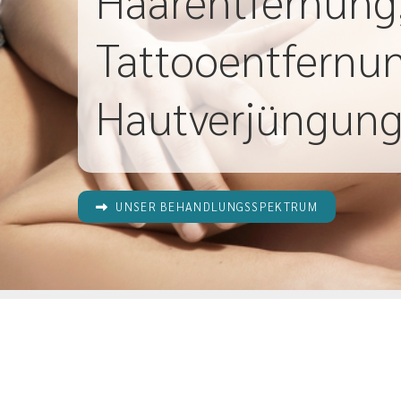
Haarentfernung
Tattooentfernu
Hautverjüngun
UNSER BEHANDLUNGSSPEKTRUM