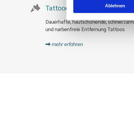
Tattooentfernung
Ablehnen
Dauerhafte, hautschonende, schmerzar
und narbenfreie Entfernung Tattoos
mehr erfahren
