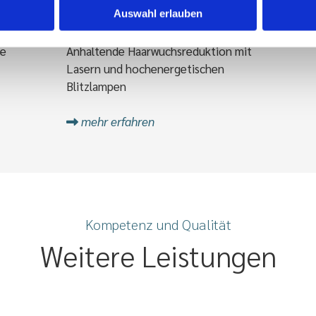
Haarentfernung mit IPL
Auswahl erlauben
me
Anhaltende Haarwuchsreduktion mit
Lasern und hochenergetischen
Blitzlampen
mehr erfahren

Kompetenz und Qualität
Weitere Leistungen