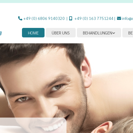
+49 (0) 6806 9140320
|
+49 (0) 163 7751244
|
info@



HOME
ÜBER UNS
BEHANDLUNGEN
B