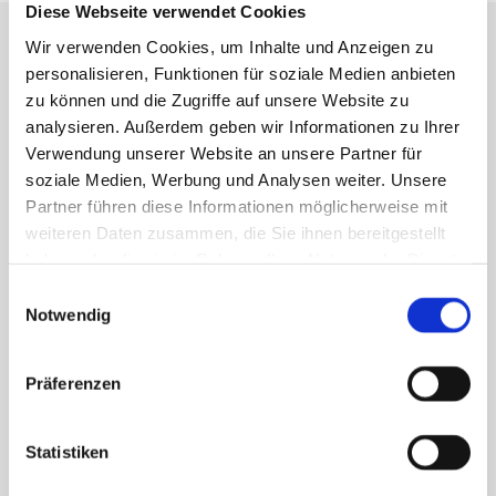
Diese Webseite verwendet Cookies
Wir verwenden Cookies, um Inhalte und Anzeigen zu
Professionelle Behandlungen mit dermacura
personalisieren, Funktionen für soziale Medien anbieten
Ihre Schönheitskur im Detail
zu können und die Zugriffe auf unsere Website zu
analysieren. Außerdem geben wir Informationen zu Ihrer
Verwendung unserer Website an unsere Partner für
Am Anfang steht eine gründliche Anamnese, Hauttest
soziale Medien, Werbung und Analysen weiter. Unsere
und ausführliche Beratung. Hier stehen Sie im
Partner führen diese Informationen möglicherweise mit
Vordergrund. Uns interessiert Ihr Behandlungsziel. Wir
weiteren Daten zusammen, die Sie ihnen bereitgestellt
richten Ihre Behandlungswünsche nach unseren
haben oder die sie im Rahmen Ihrer Nutzung der Dienste
Möglichkeiten und besprechen mit Ihnen ausführlich
gesammelt haben.
das gemeinsame Vorgehen. Sie bekommen alle
Einwilligungsauswahl
Informationen zu den ausgewählten
Notwendig
Behandlungsmethoden, zu Risiken und Nebenwirkungen
beim Einsatz der verwendeten Apparate und einen
Präferenzen
Behandlungsplan zu Ihrer Orientierung.
Und wenn Sie es
möchten, nehmen Sie Ihre Wirkstoffe in individueller
Mischung in Form Ihrer dermaceutical- 28- Tage-
Statistiken
Tage Pflegekur gleich mit nach Hause.