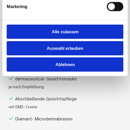
Marketing
Ausreinigen der Haut
mit dermaviduals-Reinigungsmilch, Ultraschall
Alle zulassen
IPL- Gesichtsbehandlung
mit speziellen Lichtfiltern
Auswahl erlauben
dermaceutical- Wirkstoffeinschleusung
mittels Ultraschall, Radiofrequenz, Infrarot oder nadelfreie
Ablehnen
Mesoporation
dermaceutical- Gesichtsmaske
je nach Empfehlung
Abschließende Gesichtspflege
mit DMS- Creme
Diamant- Microdermabrasion