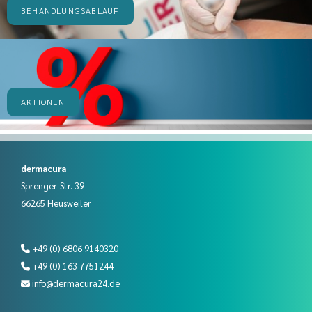
BEHANDLUNGSABLAUF
AKTIONEN
dermacura
Sprenger-Str. 39
66265 Heusweiler
+49 (0) 6806 9140320

+49 (0) 163 7751244

info@dermacura24.de
