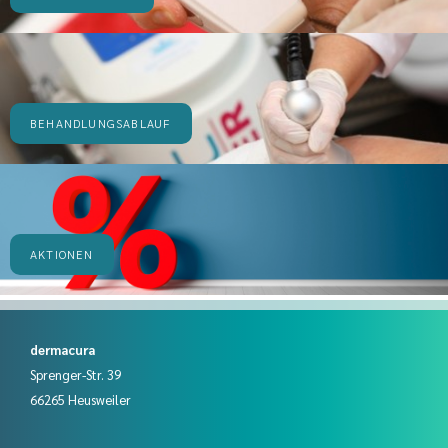
BEHANDLUNGSABLAUF
AKTIONEN
dermacura
Sprenger-Str. 39
66265 Heusweiler