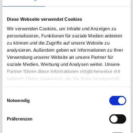
Schwarz, grau-schwarz, grau
Blau, braun
Violett, purpur
Diese Webseite verwendet Cookies
Grün
Wir verwenden Cookies, um Inhalte und Anzeigen zu
Rot
personalisieren, Funktionen für soziale Medien anbieten
Orange
zu können und die Zugriffe auf unsere Website zu
Gelb
analysieren. Außerdem geben wir Informationen zu Ihrer
Hautfarben und weiß
Verwendung unserer Website an unsere Partner für
soziale Medien, Werbung und Analysen weiter. Unsere
Partner führen diese Informationen möglicherweise mit
Mehrfarbige Tattoos sind trotz des Einsatzes
weiteren Daten zusammen, die Sie ihnen bereitgestellt
unterschiedlicher Lasertypen oft nicht vollständig zu
haben oder die sie im Rahmen Ihrer Nutzung der Dienste
entfernen. Insbesondere grüne, purpurne und
gesammelt haben.
Gelbtöne erweisen sich als therapieresistent. Näheres
Einwilligungsauswahl
Notwendig
hierzu erfahren Sie im Gespräch.
Präferenzen