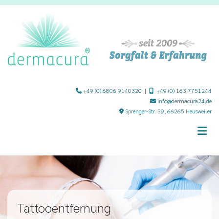
Zum Inhalt springen
+49 (0) 6806 9140320
|
+49 (0) 163 7751244


info@dermacura24.de

Sprenger-Str. 39, 66265 Heusweiler

Tattooentfernung