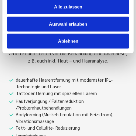
Alle zulassen
Professionelle Behandlungen mit dermacura
Unser Dienstleistungsangebot
Auswahl erlauben
Vor Behandlungsbeginn führen wir eine gründliche
Aufklärung über unsere Behandlungsverfahren. Wir
Ablehnen
zeigen Ihnen, wie genau unsere Technologie für Sie
arbeitet und stellen vor die Behandlung eine Anamnese,
z.B. auch inkl. Haut – und Haaranalyse.
dauerhafte Haarentfernung mit modernster IPL-
Technologie und Laser
Tattooentfernung mit speziellen Lasern
Hautverjüngung / Faltenreduktion
/Problemhautbehandlungen
Bodyforming (Muskelstimulation mit Reizstrom),
Vibrationsmassage
Fett- und Cellulite- Reduzierung
Lymphdrainage