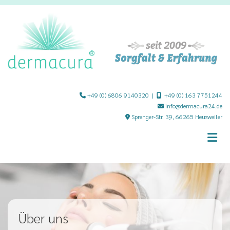
Zum Inhalt springen
+49 (0) 6806 9140320
|
+49 (0) 163 7751244


info@dermacura24.de

Sprenger-Str. 39, 66265 Heusweiler

Über uns